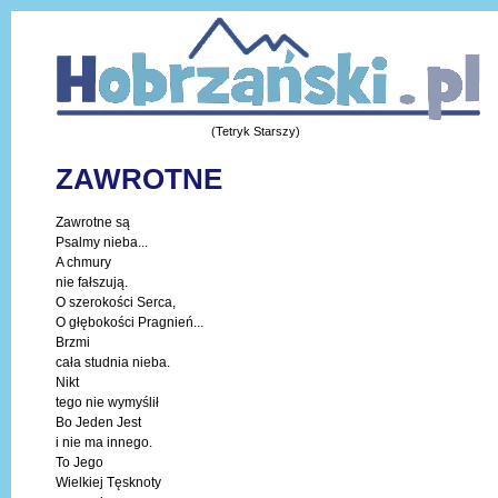
(Tetryk Starszy)
ZAWROTNE
Zawrotne są
Psalmy nieba...
A chmury
nie fałszują.
O szerokości Serca,
O głębokości Pragnień...
Brzmi
cała studnia nieba.
Nikt
tego nie wymyślił
Bo Jeden Jest
i nie ma innego.
To Jego
Wielkiej Tęsknoty