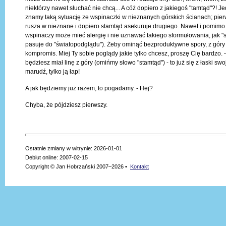
niektórzy nawet słuchać nie chcą... A cóż dopiero z jakiegoś "tamtąd"?! 
znamy taką sytuację ze wspinaczki w nieznanych górskich ścianach; pie
rusza w nieznane i dopiero stamtąd asekuruje drugiego. Nawet i pomimo 
wspinaczy może mieć alergię i nie uznawać takiego sformułowania, jak "s
pasuje do "światopodglądu"). Żeby ominąć bezproduktywne spory, z gór
kompromis. Miej Ty sobie poglądy jakie tylko chcesz, proszę Cię bardzo. -
będziesz miał linę z góry (omińmy słowo "stamtąd") - to już się z łaski swo
marudź, tylko ją łap!
A jak będziemy już razem, to pogadamy. - Hej?
Chyba, że pójdziesz pierwszy.
Ostatnie zmiany w witrynie: 2026-01-01
Debiut online: 2007-02-15
Copyright © Jan Hobrzański 2007–2026 •
Kontakt