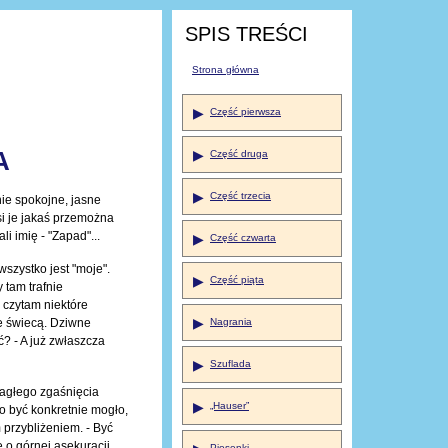
SPIS TREŚCI
Strona główna
▶
Część pierwsza
A
▶
Część druga
▶
Część trzecia
ie spokojne, jasne
si je jakaś przemożna
i imię - "Zapad"...
▶
Część czwarta
wszystko jest "moje".
▶
Część piąta
 tam trafnie
e czytam niektóre
▶
e świecą. Dziwne
Nagrania
? - A już zwłaszcza
▶
Szuflada
 nagłego zgaśnięcia
▶
„Hauser”
o być konkretnie mogło,
 przybliżeniem. - Być
e o górnej asekuracji
Piosenki