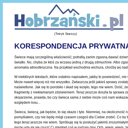
(Tetryk Starszy)
KORESPONDENCJA PRYWATN
Świece mają szczególną właściwość; potrafią zanim zgasną dawać dziwn
światło. No, chyba że ktoś za wczasu jedną z drugą zdmuchnie. Albo zga
anomalia atmosferyczna. Na przykład wschodnia wichura, choćby jej nadal
W niektórych tekstach, które ostatnio napisałem, jakby to powiedzieć, nie 
Może nawet więcej niż nie wszystko. Zwłaszcza jeśli jakieś sprawy zostały
naświetlone. Jak się to porobiło i skad się wzięło, tego nie wiem. Dość, ż
fragmenty z niekłamanym zdziwieniem. Teraz jeszcze doszła ta sprawa z
skojarzenie, prawda, bo czy świeca sama z siebie może coś nam wskazać
względem losu...
Świeca, świecą, jak będzie, to się okaże i tyle. Niemniej, na okoliczność
pomyślałem, czy nie będę mógł czasem czegoś dla Ciebie zrobić. Co by t
tego teraz jeszcze nie wiem. Spróbuję się tu posłużyć jakimś zrozumiałym
może uda mi się rzucić Ci stamtad coś w rodzaju liny. Och, wiem, wiem, ż