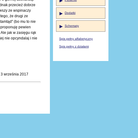
▶
Jednak przecież dobrze
rwszy ze wspinaczy
▶
Dodatki
tego, że drugi ze
tamtąd" (bo mu to nie
▶
Schematy
y proponuję pewien
 Ale jak w zasięgu rąk
jej nie opcyndalaj i nie
Spis pełny alfabetyczny
Spis pełny z działami
3 września 2017