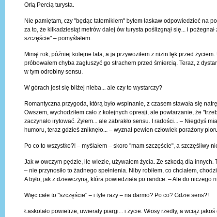
Orlą Percią turysta.
Nie pamiętam, czy "będąc taternikiem" byłem łaskaw odpowiedzieć na p
za to, że kilkadziesiąt metrów dalej ów turysta poślizgnął się... i pożegna
szczęście" – pomyślałem.
Minął rok, później kolejne lata, a ja przywoziłem z nizin lęk przed życiem.
próbowałem chyba zagłuszyć go strachem przed śmiercią. Teraz, z dysta
w tym odrobiny sensu.
W górach jest się bliżej nieba... ale czy to wystarczy?
Romantyczna przygoda, którą było wspinanie, z czasem stawała się natrę
Owszem, wychodziłem cało z kolejnych opresji, ale powtarzanie, że "trze
zaczynało irytować. Żyłem... ale zabrakło sensu. I radości... – Niegdyś m
humoru, teraz gdzieś zniknęło... – wyznał pewien człowiek porażony pio
Po co to wszystko?! – myślałem – skoro "mam szczęście", a szczęśliwy ni
Jak w owczym pędzie, ile wlezie, używałem życia. Ze szkodą dla innych. 
– nie przynosiło to żadnego spełnienia. Niby robiłem, co chciałem, chodz
A było, jak z dziewczyną, która powiedziała po randce: – Ale do niczego ni
Więc całe to "szczęście" – i tyle razy – na darmo? Po co? Gdzie sens?!
Łaskotało powietrze, uwierały piargi... i życie. Włosy rzedły, a wciąż jako