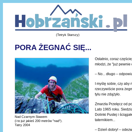
(Tetryk Starszy)
PORA ŻEGNAĆ SIĘ...
Ostatnio, coraz części
młodzi, że "już pewnie
– No... długo – odpow
I myślę sobie, czy aby 
rzeczywiście pora żegn
tylu nie zdążyło.
Zmarzła Przełęcz od po
Lato 1965 roku. Siedzi
Dolinki Pustej i ściąga
Nad Czarnym Stawem
taternikiem...
(i to już jakieś 200 metrów "nad").
Tatry 2004
– Dzień dobry! – odez