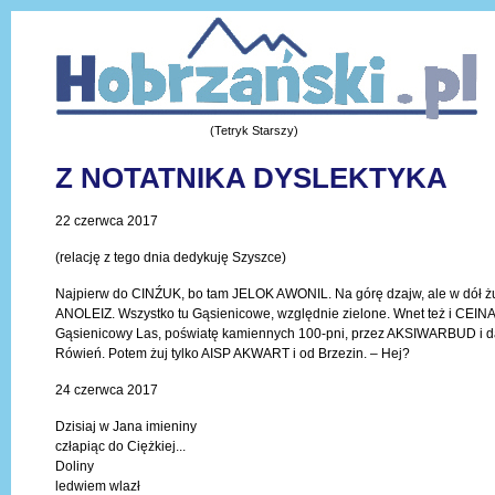
(Tetryk Starszy)
Z NOTATNIKA DYSLEKTYKA
22 czerwca 2017
(relację z tego dnia dedykuję Szyszce)
Najpierw do CINŹUK, bo tam JELOK AWONIL. Na górę dzajw, ale w dół żu
ANOLEIZ. Wszystko tu Gąsienicowe, względnie zielone. Wnet też i CE
Gąsienicowy Las, poświatę kamiennych 100-pni, przez AKSIWARBUD i 
Rówień. Potem żuj tylko AISP AKWART i od Brzezin. – Hej?
24 czerwca 2017
Dzisiaj w Jana imieniny
człapiąc do Ciężkiej...
Doliny
ledwiem wlazł