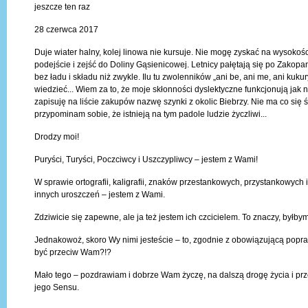
jeszcze ten raz
28 czerwca 2017
Duje wiater halny, kolej linowa nie kursuje. Nie mogę zyskać na wysokośc
podejście i zejść do Doliny Gąsienicowej. Letnicy pałętają się po Zakop
bez ładu i składu niż zwykle. Ilu tu zwolenników „ani be, ani me, ani kuku
wiedzieć... Wiem za to, że moje skłonności dyslektyczne funkcjonują jak 
zapisuję na liście zakupów nazwę szynki z okolic Biebrzy. Nie ma co się ś
przypominam sobie, że istnieją na tym padole ludzie życzliwi...
Drodzy moi!
Puryści, Turyści, Poczciwcy i Uszczypliwcy – jestem z Wami!
W sprawie ortografii, kaligrafii, znaków przestankowych, przystankowych 
innych uroszczeń – jestem z Wami.
Zdziwicie się zapewne, ale ja też jestem ich czcicielem. To znaczy, byłby
Jednakowoż, skoro Wy nimi jesteście – to, zgodnie z obowiązującą pop
być przeciw Wam?!?
Mało tego – pozdrawiam i dobrze Wam życzę, na dalszą drogę życia i pr
jego Sensu.