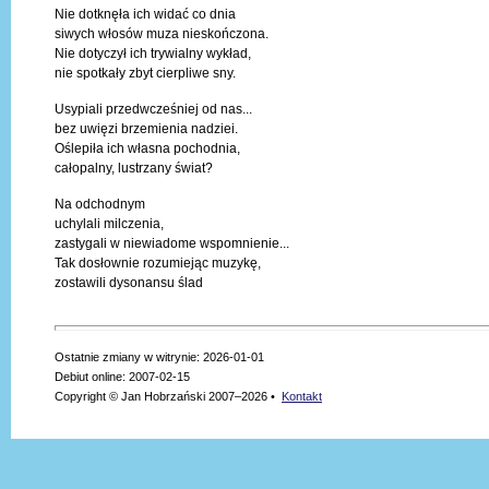
Nie dotknęła ich widać co dnia
siwych włosów muza nieskończona.
Nie dotyczył ich trywialny wykład,
nie spotkały zbyt cierpliwe sny.
Usypiali przedwcześniej od nas...
bez uwięzi brzemienia nadziei.
Oślepiła ich własna pochodnia,
całopalny, lustrzany świat?
Na odchodnym
uchylali milczenia,
zastygali w niewiadome wspomnienie...
Tak dosłownie rozumiejąc muzykę,
zostawili dysonansu ślad
Ostatnie zmiany w witrynie: 2026-01-01
Debiut online: 2007-02-15
Copyright © Jan Hobrzański 2007–2026 •
Kontakt