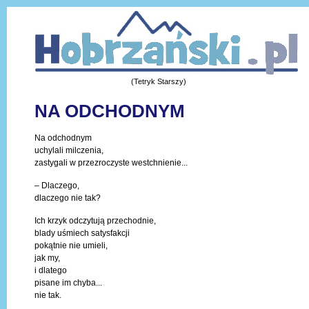
(Tetryk Starszy)
NA ODCHODNYM
Na odchodnym
uchylali milczenia,
zastygali w przezroczyste westchnienie...
– Dlaczego,
dlaczego nie tak?
Ich krzyk odczytują przechodnie,
blady uśmiech satysfakcji
pokątnie nie umieli,
jak my,
i dlatego
pisane im chyba...
nie tak.