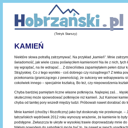
(Tetryk Starszy)
KAMIEŃ
Niektóre słowa potrafią zatrzymywać. Na przykład „kamień”. Mnie zatrzym
świadomość, jak wiele czasu poświęciłem kamieniom! Na ile z nich, tyc
się wgrajdać, na ile wdrapać… Z dzieciństwa zapamiętałem pełen dziur 
Strążyskiej. Co z tego wynikło - coś dobrego czy rozsądnego? Z lekka 
przekonania (graniczącego z pewnością), że sukcesy we wdrapywaniu si
cokolwiek innego – specjalnie kształcą. Bo też, czy niepowodzenia kszta
Chyba bardziej pamiętam liczne własne potknięcia. Najlepiej zaś… klęsk
skuteczniej może spowodować potknięcie niż kamień. Już Kainowi kamień ź
chyba od tamtej pory wszedł między ludzi. Próbowali nawet dorabiać do te
Mnie kamień (choćby i filozoficzny) jako byt doskonały nie przekonuje. –
tatrzańskich wędrówek 2012 roku wynoszę wrażenie, że kamienie to byty
podstępne. Zwłaszcza te ukryte w wysokiej trawie doprowadzały mnie do ir
Nikłym powodem do satysfakcji może być to, że nawet w swych upadkach 