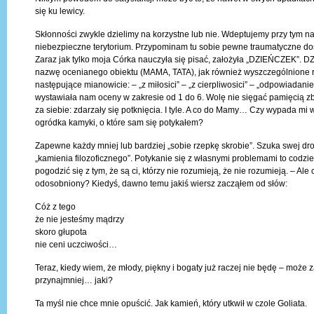
się ku lewicy.
Skłonności zwykle dzielimy na korzystne lub nie. Wdeptujemy przy tym na
niebezpieczne terytorium. Przypominam tu sobie pewne traumatyczne doś
Zaraz jak tylko moja Córka nauczyła się pisać, założyła „DZIEŃCZEK”. 
nazwę ocenianego obiektu (MAMA, TATA), jak również wyszczególnione r
następujące mianowicie: – „z miłosici” – „z cierpliwosici” – „odpowiadani
wystawiała nam oceny w zakresie od 1 do 6. Wolę nie sięgać pamięcią 
za siebie: zdarzały się potknięcia. I tyle. A co do Mamy… Czy wypada mi
ogródka kamyki, o które sam się potykałem?
Zapewne każdy mniej lub bardziej „sobie rzepkę skrobie”. Szuka swej dro
„kamienia filozoficznego”. Potykanie się z własnymi problemami to codzi
pogodzić się z tym, że są ci, którzy nie rozumieją, że nie rozumieją. – Ale
odosobniony? Kiedyś, dawno temu jakiś wiersz zacząłem od słów:
Cóż z tego
że nie jesteśmy mądrzy
skoro głupota
nie ceni uczciwości…
Teraz, kiedy wiem, że młody, piękny i bogaty już raczej nie będę – może z
przynajmniej… jaki?
Ta myśl nie chce mnie opuścić. Jak kamień, który utkwił w czole Goliata.