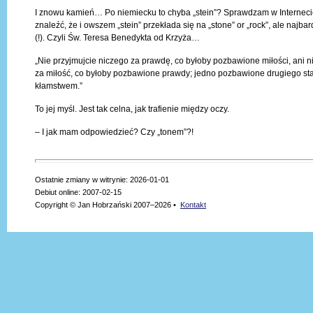
I znowu kamień… Po niemiecku to chyba „stein”? Sprawdzam w Interneci
znaleźć, że i owszem „stein” przekłada się na „stone” or „rock”, ale najbard
(!). Czyli Św. Teresa Benedykta od Krzyża…
„Nie przyjmujcie niczego za prawdę, co byłoby pozbawione miłości, ani n
za miłość, co byłoby pozbawione prawdy; jedno pozbawione drugiego sta
kłamstwem.”
To jej myśl. Jest tak celna, jak trafienie między oczy.
– I jak mam odpowiedzieć? Czy „tonem”?!
Ostatnie zmiany w witrynie: 2026-01-01
Debiut online: 2007-02-15
Copyright © Jan Hobrzański 2007–2026 •
Kontakt