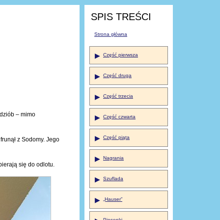
SPIS TREŚCI
Strona główna
▶
Część pierwsza
▶
Część druga
▶
Część trzecia
kodziób – mimo
▶
Część czwarta
▶
Część piąta
dfrunął z Sodomy. Jego
▶
Nagrania
ierają się do odlotu.
▶
Szuflada
▶
„Hauser”
Piosenki