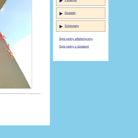
▶
▶
Dodatki
▶
Schematy
Spis pełny alfabetyczny
Spis pełny z działami