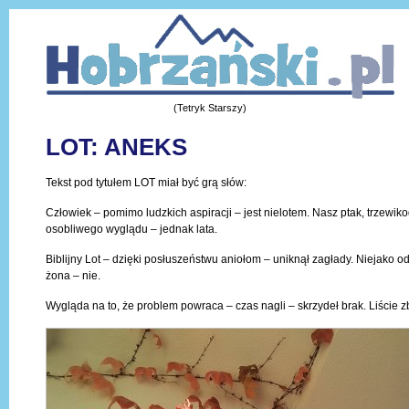
(Tetryk Starszy)
LOT: ANEKS
Tekst pod tytułem LOT miał być grą słów:
Człowiek – pomimo ludzkich aspiracji – jest nielotem. Nasz ptak, trzewi
osobliwego wyglądu – jednak lata.
Biblijny Lot – dzięki posłuszeństwu aniołom – uniknął zagłady. Niejako o
żona – nie.
Wygląda na to, że problem powraca – czas nagli – skrzydeł brak. Liście zb