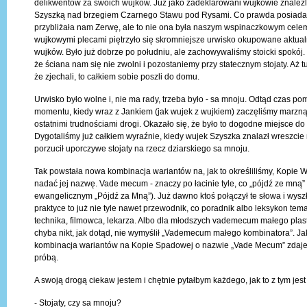
delikwentów za swoich wujków. Już jako zadeklarowani wujkowie znaleźli
Szyszką nad brzegiem Czarnego Stawu pod Rysami. Co prawda posiadan
przybliżała nam Zerwę, ale to nie ona była naszym wspinaczkowym cele
wujkowymi plecami piętrzyło się skromniejsze urwisko okupowane aktualn
wujków. Było już dobrze po południu, ale zachowywaliśmy stoicki spokój.
że ściana nam się nie zwolni i pozostaniemy przy statecznym stojaty. Aż t
że zjechali, to całkiem sobie poszli do domu.
Urwisko było wolne i, nie ma rady, trzeba było - sa mnoju. Odtąd czas po
momentu, kiedy wraz z Jankiem (jak wujek z wujkiem) zaczęliśmy marzn
ostatnimi trudnościami drogi. Okazało się, że było to dogodne miejsce do
Dygotaliśmy już całkiem wyraźnie, kiedy wujek Szyszka znalazł wreszcie 
porzucił uporczywe stojaty na rzecz dziarskiego sa mnoju.
Tak powstała nowa kombinacja wariantów na, jak to określiliśmy, Kopie W
nadać jej nazwę. Vade mecum - znaczy po łacinie tyle, co „pójdź ze mną”
ewangelicznym „Pójdź za Mną”). Już dawno ktoś połączył te słowa i wy
praktyce to już nie tyle nawet przewodnik, co poradnik albo leksykon t
technika, filmowca, lekarza. Albo dla młodszych vademecum małego plas
chyba nikt, jak dotąd, nie wymyślił „Vademecum małego kombinatora”. J
kombinacja wariantów na Kopie Spadowej o nazwie „Vade Mecum” zdaje 
próbą.
A swoją drogą ciekaw jestem i chętnie pytałbym każdego, jak to z tym jest
- Stojaty, czy sa mnoju?