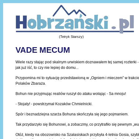
(Tetryk Starszy)
VADE MECUM
Wiele razy stając pod skalnym urwiskiem doznawałem tej samej rozterki - 
jak już iść, to czy nie lepiej do domu...
Przypomina mi to sytuację przedstawioną w „Ogniem i mieczem” w trakci
Polaków Zbaraża.
Bohun nie przyjmując realiów ruszył do ataku wołając - Sa mnoju!
- Stojaty! - powstrzymał Kozaków Chmielnicki.
Spór i beznadziejna szarża Bohuna skończyła się jego pojmaniem.
Tak przydarzyło się Bohunowi, a zobaczmy, co przytrafiło się pewnym „wu
Otóż, kiedy na obozowisko na Szałasiskach przybyła 4-letnia Gosia, szyb